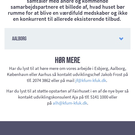
samtaler med andre og kommende
samarbejdspartnere et billede af, hvad huset bør
rumme for at blive en værdifuld medskaber og ikke
en konkurrent til allerede eksisterende tilbud.
Aalborg
Hør mere
Har du lyst til at høre mere om vores arbejde i Esbjerg, Aalborg,
København eller Aarhus så kontakt udviklingschef Jakob Frost på
tlf. 2074 3862 eller på mail
jf@kfum-kfuk.dk
.
Har du lyst til at støtte opstarten af Fairhuset i en af de nye byer så
kontakt udviklingskonsulent Aja på tlf. 5141 1000 eller
på
alh@kfum-kfuk.dk
.