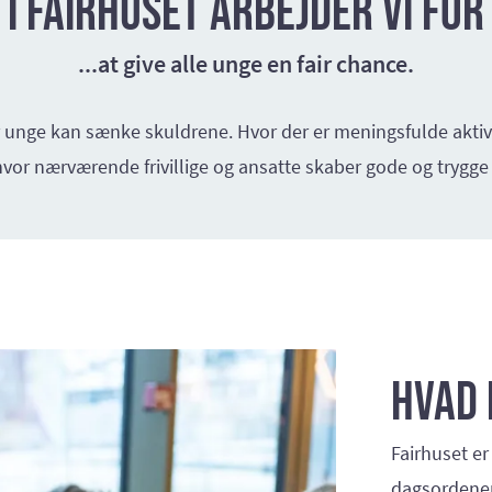
I Fairhuset arbejder vi for
...at give alle unge en fair chance.
 unge kan sænke skuldrene. Hvor der er meningsfulde aktivit
or nærværende frivillige og ansatte skaber gode og trygge
Hvad 
Fairhuset er
dagsordenen 