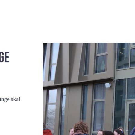
ge
 unge skal